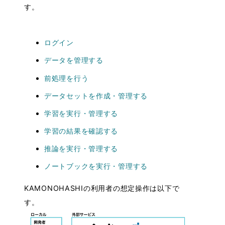
す。
HOW-TO GUIDE
User Guide
ログイン
・概要
・ログイン
データを管理する
・ユーザ情報設定
前処理を行う
・データ管理
データセットを作成・管理する
・前処理について
学習を実行・管理する
・データセット管理
・学習管理
学習の結果を確認する
・推論管理
推論を実行・管理する
・ノートブック管理
ノートブックを実行・管理する
Admin Guide
・事前準備
KAMONOHASHIの利用者の想定操作は以下で
・テナントについて
す。
・ユーザ
・ノード