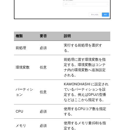
種類
要否
説明
実行する前処理を選択す
前処理
必須
る。
前処理に渡す環境変数を指
定する。環境変数はコンテ
環境変数
任意
ナ内の環境変数へ追加設定
される。
KAMONOHASHI に設定され
パーティシ
ているパーティションを設
任意
ョン
定する。例えばGPUの型番
などはここから指定する。
使用するCPUコア数を指定
CPU
必須
する。
使用するメモリ量(GB)を指
メモリ
必須
定する。