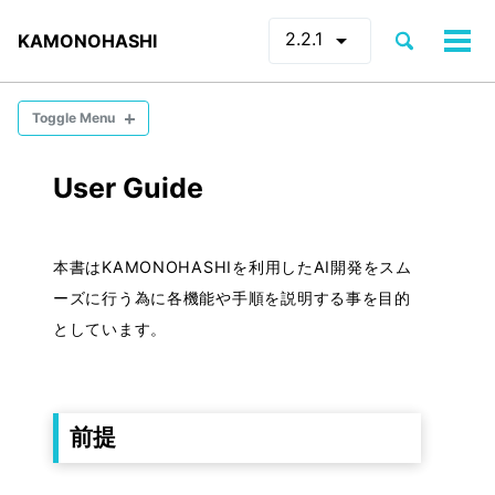
arrow_drop_down
2.2.1
Toggle
KAMONOHASHI
Tog
search
men
Toggle Menu
CONCEPTS
User Guide
・環境構成
・テナントとは
本書はKAMONOHASHIを利用したAI開発をスム
・ノードとは
ーズに行う為に各機能や手順を説明する事を目的
・ロールとは
としています。
INSTALLATION
前提
・インストール方法
・バージョンアップ
・バージョンダウン