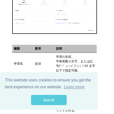
種類
要否
説明
学習の名前。
半角英数小文字、または記
学習名
必須
号(“-”（ハイフン）) 30 文字
以下で指定可能。
既に実行した学習との関連
This website uses cookies to ensure you get the
付ける場合に指定する。指
best experience on our website.
Learn more
定時に親学習の設定がコピ
マウントす
ーされるので、変更したい
任意
る学習
箇所を指定後に変更する。
Got it!
また、親に指定した学習の
出力結果が、コンテナにマ
ウントされる。