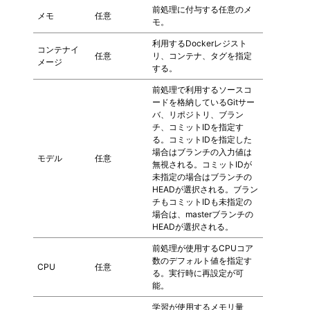
前処理に付与する任意のメ
メモ
任意
モ。
利用するDockerレジスト
コンテナイ
任意
リ、コンテナ、タグを指定
メージ
する。
前処理で利用するソースコ
ードを格納しているGitサー
バ、リポジトリ、ブラン
チ、コミットIDを指定す
る。コミットIDを指定した
場合はブランチの入力値は
モデル
任意
無視される。コミットIDが
未指定の場合はブランチの
HEADが選択される。ブラン
チもコミットIDも未指定の
場合は、masterブランチの
HEADが選択される。
前処理が使用するCPUコア
数のデフォルト値を指定す
CPU
任意
る。実行時に再設定が可
能。
学習が使用するメモリ量