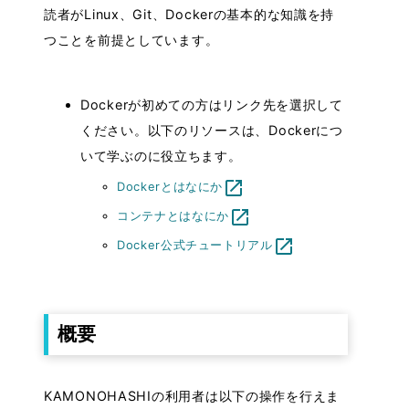
読者がLinux、Git、Dockerの基本的な知識を持
・アンインストール方法
つことを前提としています。
・外部サービスとの互換性
TUTORIAL
Dockerが初めての方はリンク先を選択して
ください。以下のリソースは、Dockerにつ
・CIFAR-10 Tutorial (TensorFlow)
いて学ぶのに役立ちます。
・CIFAR-10 Tutorial (pytorch)
launch
Dockerとはなにか
・Object detection notebook (pytorch)
launch
コンテナとはなにか
・Crack classfication (pytorch)
launch
Docker公式チュートリアル
FAQ
・導入について
概要
・利用について
・その他
KAMONOHASHIの利用者は以下の操作を行えま