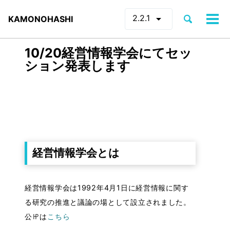
arrow_drop_down
2.2.1
Toggle
KAMONOHASHI
Tog
search
men
10/20経営情報学会にてセッ
ション発表します
経営情報学会とは
経営情報学会は1992年4月1日に経営情報に関す
る研究の推進と議論の場として設立されました。
公㏋は
こちら